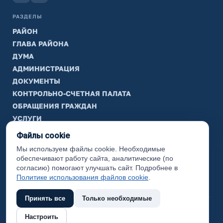
РАЗДЕЛЫ
РАЙОН
ГЛАВА РАЙОНА
ДУМА
АДМИНИСТРАЦИЯ
ДОКУМЕНТЫ
КОНТРОЛЬНО-СЧЕТНАЯ ПАЛАТА
ОБРАЩЕНИЯ ГРАЖДАН
УСЛУГИ
ТИК
Файлы cookie
Мы используем файлы cookie. Необходимые
ИНФОРМАЦИЯ
обеспечивают работу сайта, аналитические (по
Законодательная карта
согласию) помогают улучшать сайт. Подробнее в
Политике использования файлов cookie
.
Карта сайта
Принять все
Только необходимые
(с) 2017 Ханты-Мансийский район, официальный сайт
Настроить
администрации