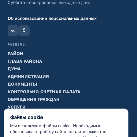
Суббота - воскресенье: выходные дни.
Об использовании персональных данных
РАЗДЕЛЫ
РАЙОН
ГЛАВА РАЙОНА
ДУМА
АДМИНИСТРАЦИЯ
ДОКУМЕНТЫ
КОНТРОЛЬНО-СЧЕТНАЯ ПАЛАТА
ОБРАЩЕНИЯ ГРАЖДАН
УСЛУГИ
ТИК
Файлы cookie
Мы используем файлы cookie. Необходимые
ИНФОРМАЦИЯ
обеспечивают работу сайта, аналитические (по
Законодательная карта