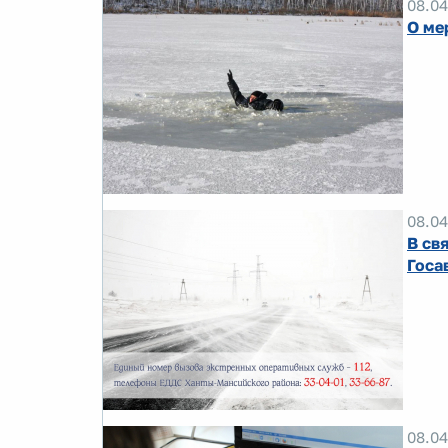
08.04
О ме
08.04
В св
Госа
08.04