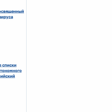
посвященный
вируса
е списки
втономного
сийский