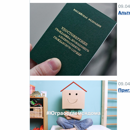
09.04
Альт
09.04
Приг