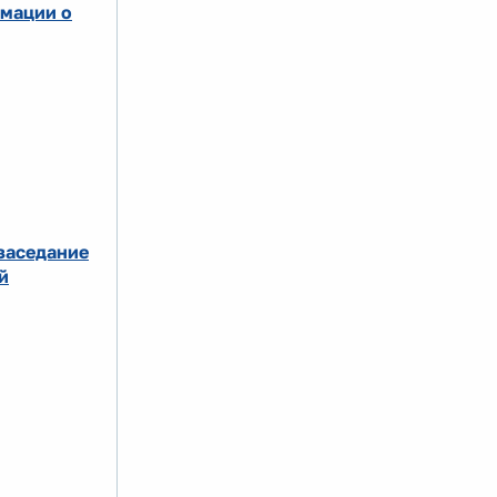
рмации о
заседание
й