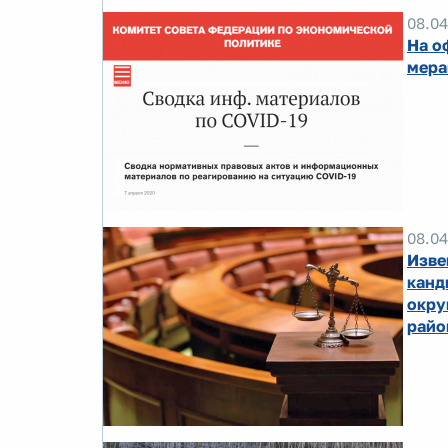
08.04
На о
мера
08.04
Изве
канд
окру
райо