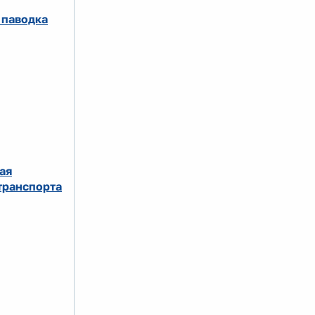
 паводка
ая
транспорта