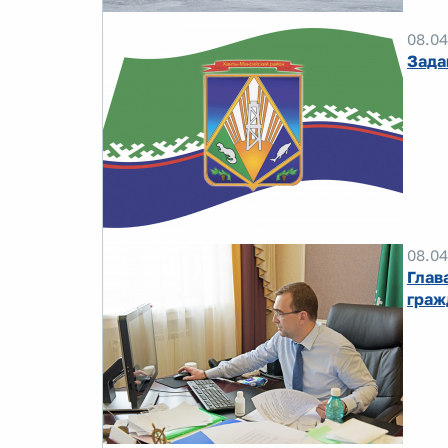
08.04
Зада
08.04
Глав
граж