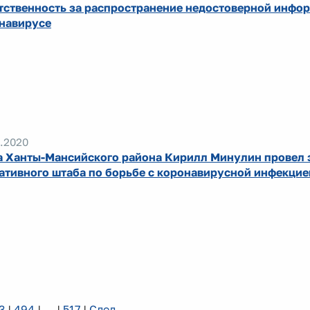
тственность за распространение недостоверной инфо
навирусе
.2020
а Ханты-Мансийского района Кирилл Минулин провел 
ативного штаба по борьбе с коронавирусной инфекцие
3
|
494
|
...
|
517
|
След.