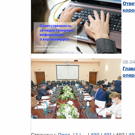
Отве
коро
08.04
Глав
опер
Страницы:
Пред.
|
1
|
...
|
490
|
491
|
492
|
49