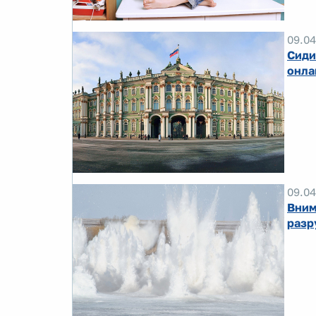
09.04
Сиди
онла
09.04
Вним
разр