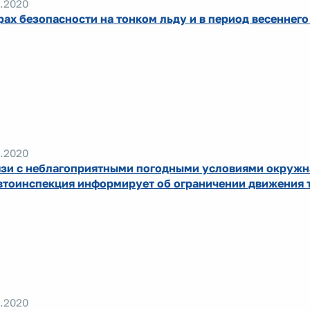
.2020
рах безопасности на тонком льду и в период весеннего
.2020
язи с неблагоприятными погодными условиями окружн
втоинспекция информирует об ограничении движения 
.2020