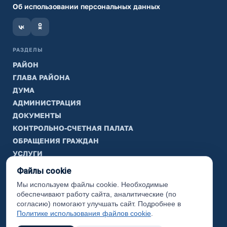
Об использовании персональных данных
РАЗДЕЛЫ
РАЙОН
ГЛАВА РАЙОНА
ДУМА
АДМИНИСТРАЦИЯ
ДОКУМЕНТЫ
КОНТРОЛЬНО-СЧЕТНАЯ ПАЛАТА
ОБРАЩЕНИЯ ГРАЖДАН
УСЛУГИ
ТИК
Файлы cookie
Мы используем файлы cookie. Необходимые
ИНФОРМАЦИЯ
обеспечивают работу сайта, аналитические (по
Законодательная карта
согласию) помогают улучшать сайт. Подробнее в
Политике использования файлов cookie
.
Карта сайта