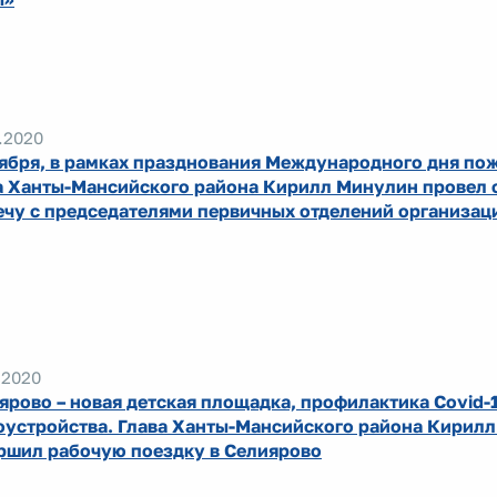
.2020
тября, в рамках празднования Международного дня по
а Ханты-Мансийского района Кирилл Минулин провел 
ечу с председателями первичных отделений организац
.2020
ярово – новая детская площадка, профилактика Covid-
оустройства. Глава Ханты-Мансийского района Кирил
ршил рабочую поездку в Селиярово