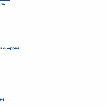
ила
й обороне
еже