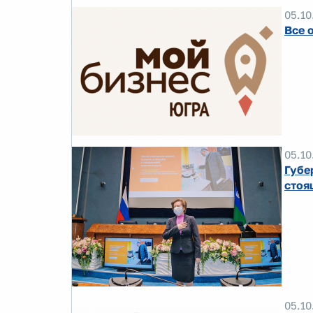
05.10
Все 
05.10
Губе
стоя
05.10