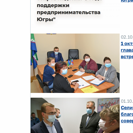
02.10
1 ок
глав
встр
01.10
Сели
благ
сове