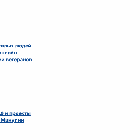
жилых людей,
онлайн-
ии ветеранов
19 и проекты
л Минулин