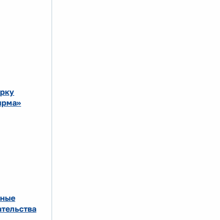
арку
ирма»
сные
тельства