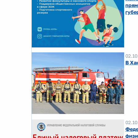
прям
губе
02.10
В Ха
02.10
Феде
физи