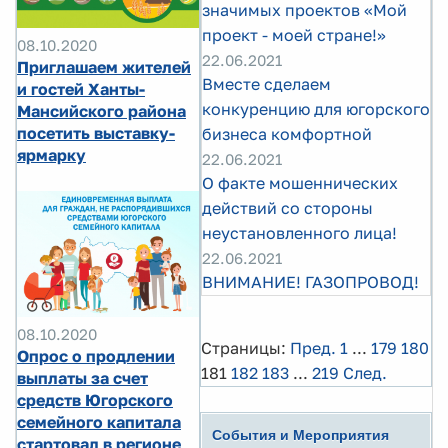
значимых проектов «Мой
проект - моей стране!»
08.10.2020
22.06.2021
Приглашаем жителей
Вместе сделаем
и гостей Ханты-
конкуренцию для югорского
Мансийского района
посетить выставку-
бизнеса комфортной
ярмарку
22.06.2021
О факте мошеннических
действий со стороны
неустановленного лица!
22.06.2021
ВНИМАНИЕ! ГАЗОПРОВОД!
08.10.2020
Страницы:
Пред.
1
...
179
180
Опрос о продлении
181
182
183
...
219
След.
выплаты за счет
средств Югорского
семейного капитала
События и Мероприятия
стартовал в регионе