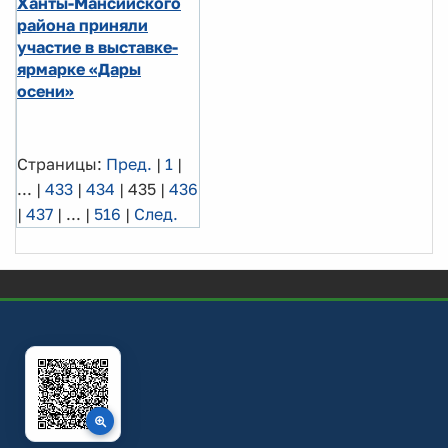
Ханты-Мансийского
района приняли
участие в выставке-
ярмарке «Дары
осени»
Страницы:
Пред.
|
1
|
...
|
433
|
434
|
435
|
436
|
437
|
...
|
516
|
След.