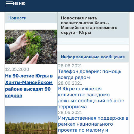
МЕНЮ
Новости
Новостная лента
правительства Ханты-
Мансийского автономного
округа - Югры
Информационные сообщения
28.06.2021
12.05.2020
Телефон доверия: помощь
На 90-летие Югры в
всегда рядом
Ханты-Мансийском
28.06.2021
В Югре снижается
районе высадят 90
количество заведомо
кедров
ложных сообщений об акте
терроризма
28.06.2021
Имущественная поддержка в
рамках национального
проекта по малому и