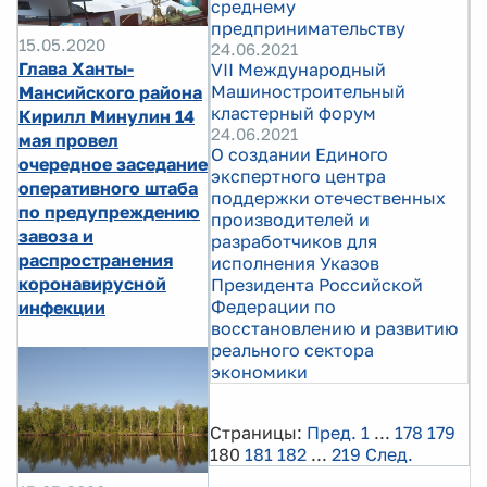
среднему
предпринимательству
15.05.2020
24.06.2021
Глава Ханты-
VII Международный
Машиностроительный
Мансийского района
кластерный форум
Кирилл Минулин 14
24.06.2021
мая провел
О создании Единого
очередное заседание
экспертного центра
оперативного штаба
поддержки отечественных
по предупреждению
производителей и
завоза и
разработчиков для
распространения
исполнения Указов
коронавирусной
Президента Российской
Федерации по
инфекции
восстановлению и развитию
реального сектора
экономики
Страницы:
Пред.
1
...
178
179
180
181
182
...
219
След.