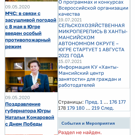
О программах и конкурсах
09.05.2020
Всероссийской организации
МЧС: в связи с
качества
19.07.2021
засушливой погодой
СЕЛЬСКОХОЗЯЙСТВЕННАЯ
с 8 мая в Югре
МИКРОПЕРЕПИСЬ В ХАНТЫ-
введен особый
МАНСИЙСКОМ
противопожарный
АВТОНОМНОМ ОКРУГЕ –
режим
ЮГРЕ СТАРТУЕТ 1 АВГУСТА
2021 ГОДА
15.07.2021
Информация КУ «Ханты-
Мансийский центр
занятости» для граждан и
работодателей
09.05.2020
Страницы:
Пред.
1
...
176
177
Поздравление
178
179
180
...
219
След.
губернатора Югры
Натальи Комаровой
с Днем Победы
События и Мероприятия
Раздел не найден.