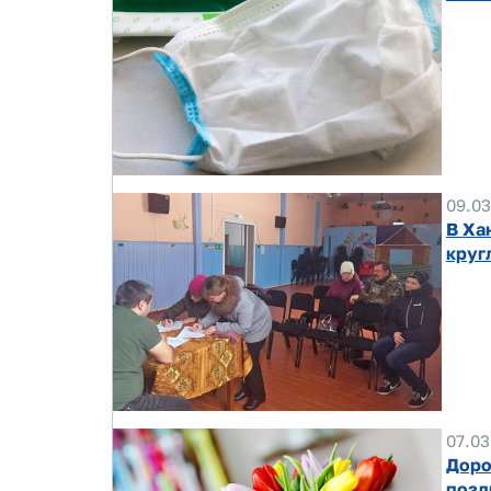
09.03
В Ха
круг
07.03
Доро
позд