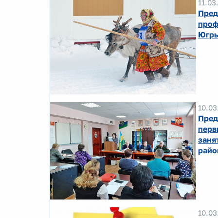
11.03
Пред
проф
Югр
10.03
Пред
перв
заня
райо
10.03