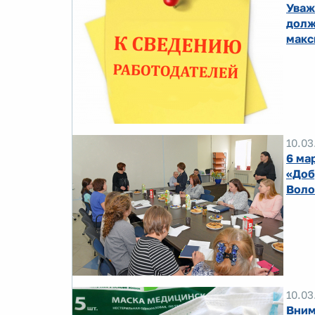
Уваж
долж
мак
10.03
6 ма
«Доб
Воло
10.03
Вним