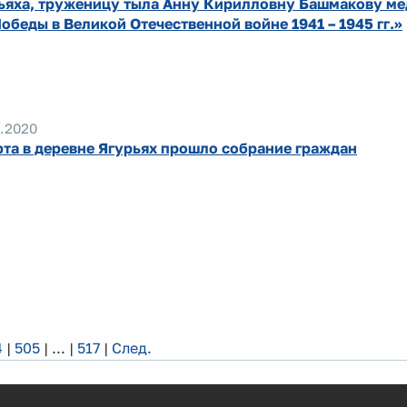
ьяха, труженицу тыла Анну Кирилловну Башмакову ме
Победы в Великой Отечественной войне 1941 – 1945 гг.»
.2020
рта в деревне Ягурьях прошло собрание граждан
4
|
505
|
...
|
517
|
След.