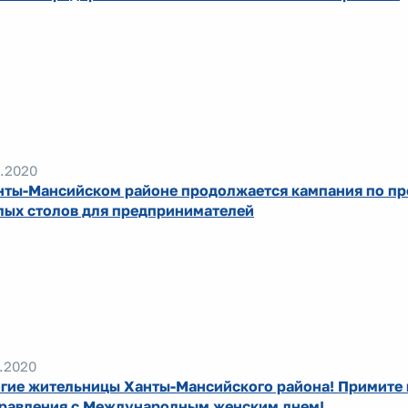
.2020
нты-Мансийском районе продолжается кампания по п
лых столов для предпринимателей
.2020
гие жительницы Ханты-Мансийского района! Примите
равления с Международным женским днем!