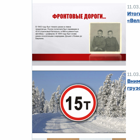
11.03
Итог
«Вел
11.03
Вним
груз