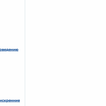
роведению
 искренние