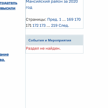
Мансийский район за 2020
тодатель
год
ревысили
Страницы:
Пред.
1
...
169
170
171
172
173
...
219
След.
События и Мероприятия
Раздел не найден.
ание
ва.