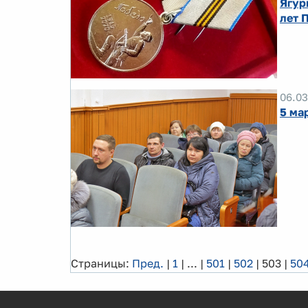
Ягур
лет 
06.03
5 ма
Страницы:
Пред.
|
1
|
...
|
501
|
502
|
503
|
50