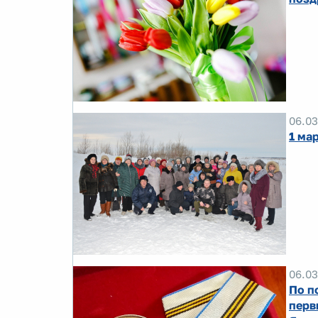
06.03
1 ма
06.03
По п
перв