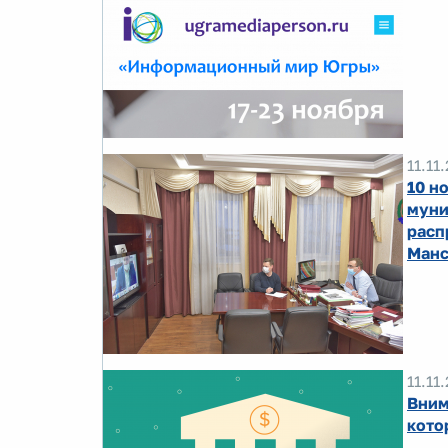
11.11
10 н
муни
расп
Манс
11.11
Вним
кото