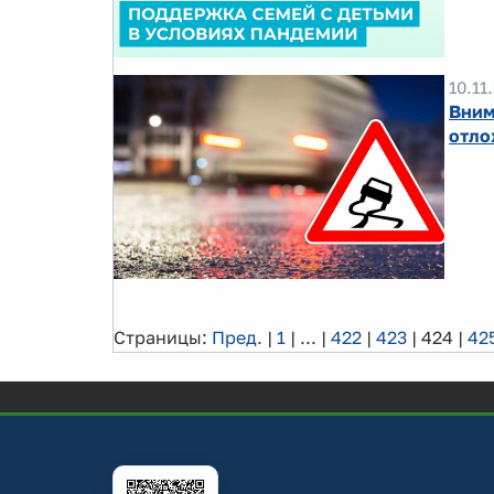
10.11
Вним
отло
Страницы:
Пред.
|
1
|
...
|
422
|
423
|
424
|
42