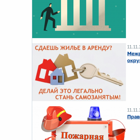
11.11
Межр
окру
11.11
Прав