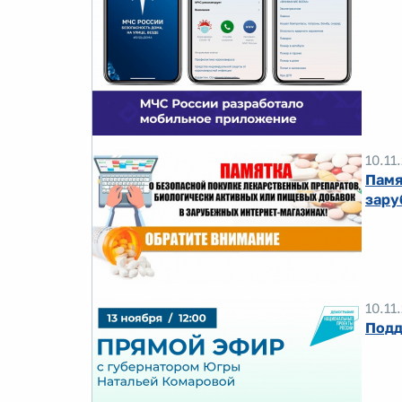
10.11
Памя
зару
10.11
Подд