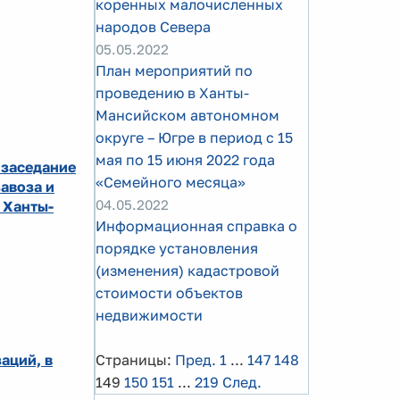
коренных малочисленных
народов Севера
05.05.2022
План мероприятий по
проведению в Ханты-
Мансийском автономном
округе – Югре в период с 15
мая по 15 июня 2022 года
 заседание
«Семейного месяца»
авоза и
04.05.2022
 Ханты-
Информационная справка о
порядке установления
(изменения) кадастровой
стоимости объектов
недвижимости
аций, в
Страницы:
Пред.
1
...
147
148
149
150
151
...
219
След.