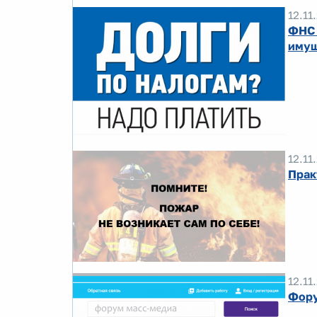
12.11
ФНС 
имущ
12.11
Прак
12.11
Фору