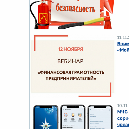
11.11
Вним
«Мой
10.11
МЧС 
сори
чрез