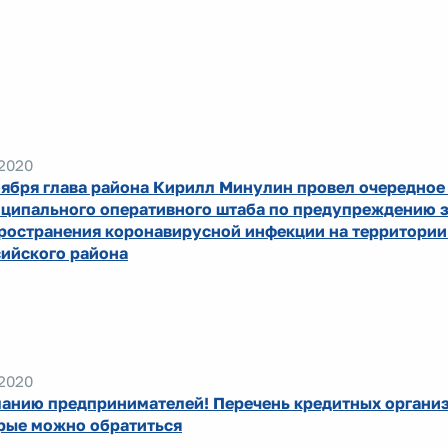
.2020
оября глава района Кирилл Минулин провел очередное
ципального оперативного штаба по предупреждению з
ространения коронавирусной инфекции на территории
ийского района
.2020
анию предпринимателей! Перечень кредитных организ
рые можно обратиться