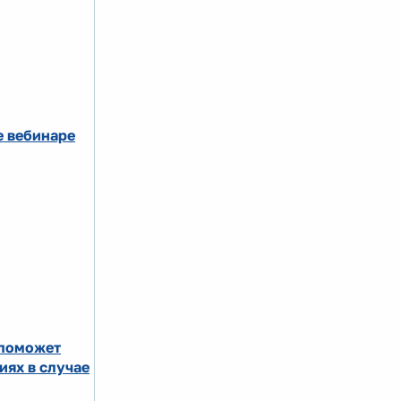
е вебинаре
 поможет
иях в случае