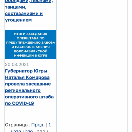
обрядами, песнями,
танцами,
состязаниями и
угощением
30.03.2021
Губернатор Югры
Наталья Комарова
провела заседание
регионального
оперативного штаба
по COVID-19
Страницы:
Пред.
|
1
|
...
|
378
|
379
|
380
|