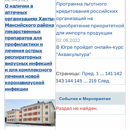
Программа льготного
О наличии в
кредитования российских
аптечных
организаций на
организациях Ханты-
Мансийского района
приобретение приоритетной
лекарственных
для импорта продукции
препаратов для
02.06.2022
профилактики и
В Югре пройдет онлайн-курс
лечения острых
"Аквакультура"
респираторных
вирусных инфекций
и для комплексного
Страницы:
Пред.
1
...
141
142
лечения новой
143
144
145
...
219
След.
коронавирусной
инфекции
События и Мероприятия
Раздел не найден.