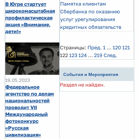
Памятка клиентам
В Югре стартует
широкомасштабная
Сбербанка по оказанию
профилактическая
услуг урегулирования
акция «Внимание,
кредитных обязательств
дети!»
Страницы:
Пред.
1
...
120
121
122
123
124
...
219
След.
События и Мероприятия
19.05.2023
Раздел не найден.
Федеральное
агентство по делам
национальностей
проводит VII
Международный
фотоконкурс
«Русская
цивилизация»