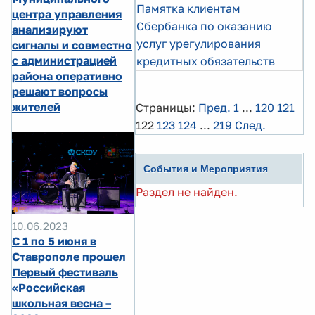
Памятка клиентам
центра управления
Сбербанка по оказанию
анализируют
услуг урегулирования
сигналы и совместно
с администрацией
кредитных обязательств
района оперативно
решают вопросы
жителей
Страницы:
Пред.
1
...
120
121
122
123
124
...
219
След.
События и Мероприятия
Раздел не найден.
10.06.2023
С 1 по 5 июня в
Ставрополе прошел
Первый фестиваль
«Российская
школьная весна –