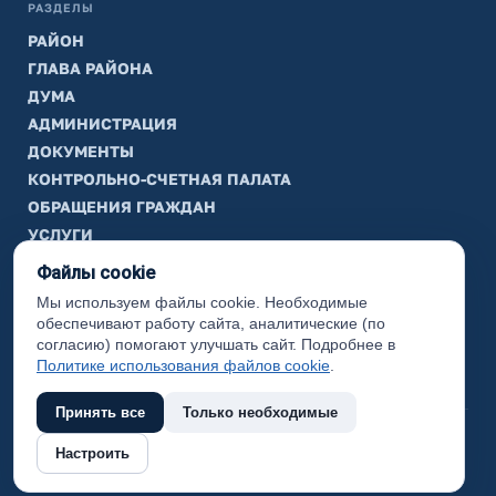
РАЗДЕЛЫ
РАЙОН
ГЛАВА РАЙОНА
ДУМА
АДМИНИСТРАЦИЯ
ДОКУМЕНТЫ
КОНТРОЛЬНО-СЧЕТНАЯ ПАЛАТА
ОБРАЩЕНИЯ ГРАЖДАН
УСЛУГИ
ТИК
Файлы cookie
Мы используем файлы cookie. Необходимые
ИНФОРМАЦИЯ
обеспечивают работу сайта, аналитические (по
Законодательная карта
согласию) помогают улучшать сайт. Подробнее в
Политике использования файлов cookie
.
Карта сайта
Принять все
Только необходимые
(с) 2017 Ханты-Мансийский район, официальный сайт
Настроить
администрации