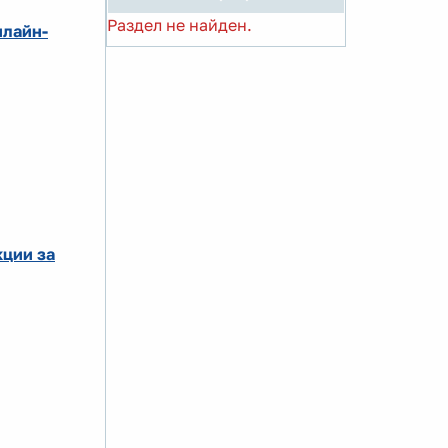
Раздел не найден.
нлайн-
кции за