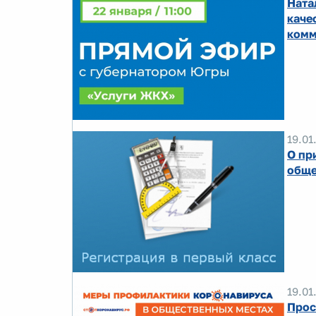
Ната
каче
комм
19.01
О пр
обще
19.01
Прос