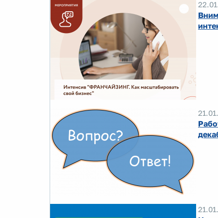
22.01
Вним
инте
21.01
Рабо
дека
21.01