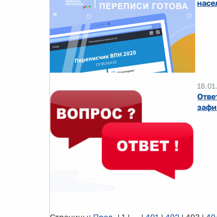
насе
18.01
Отве
зафи