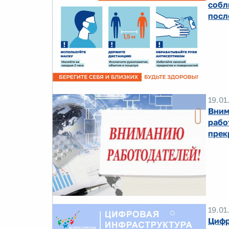
собл
посл
19.01
Вним
рабо
прек
19.01
Цифр