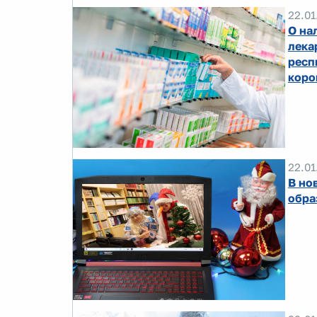
22.01
О на
лека
респ
коро
22.01
В но
обра