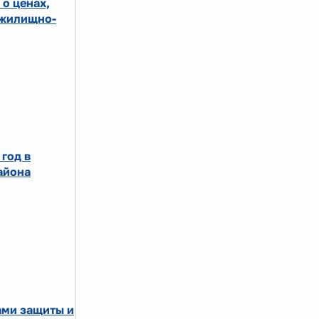
о ценах,
 жилищно-
год в
айона
ами защиты и