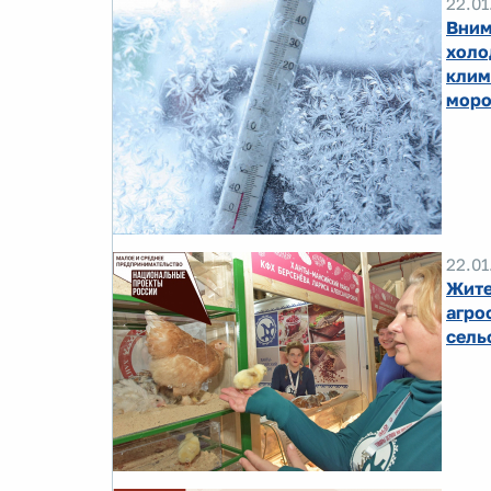
22.01
Вним
холо
клим
моро
22.01
Жите
агро
сель