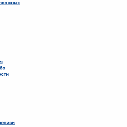
 сложных
я
ибо
ости
реписи