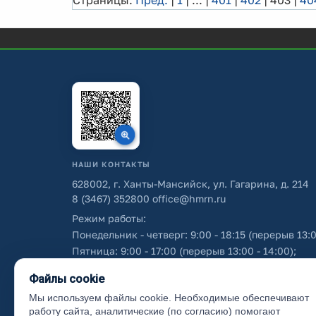
Страницы:
Пред.
|
1
|
...
|
401
|
402
|
403
|
40
НАШИ КОНТАКТЫ
628002, г. Ханты-Мансийск, ул. Гагарина, д. 214
8 (3467) 352800
office@hmrn.ru
Режим работы:
Понедельник - четверг: 9:00 - 18:15 (перерыв 13:0
Пятница: 9:00 - 17:00 (перерыв 13:00 - 14:00);
Суббота - воскресенье: выходные дни.
Файлы cookie
Мы используем файлы cookie. Необходимые обеспечивают
Об использовании персональных данных
работу сайта, аналитические (по согласию) помогают