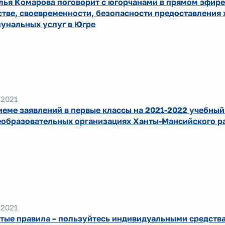
лья Комарова поговорит с югорчанами в прямом эфире 
стве, своевременности, безопасности предоставления
унальных услуг в Югре
.2021
иеме заявлений в первые классы на 2021-2022 учебный 
образовательных организациях Ханты-Мансийского р
.2021
тые правила – пользуйтесь индивидуальными средств