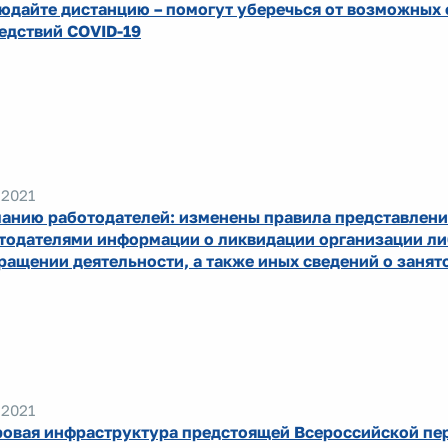
юдайте дистанцию – помогут уберечься от возможных
едствий COVID-19
.2021
анию работодателей: изменены правила представлени
тодателями информации о ликвидации организации л
ращении деятельности, а также иных сведений о занят
.2021
овая инфраструктура предстоящей Всероссийской пе