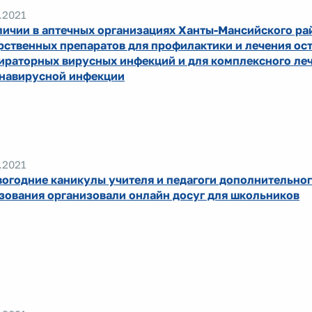
.2021
личии в аптечных организациях Ханты-Мансийского ра
рственных препаратов для профилактики и лечения ос
ираторных вирусных инфекций и для комплексного ле
навирусной инфекции
.2021
вогодние каникулы учителя и педагоги дополнительно
зования организовали онлайн досуг для школьников