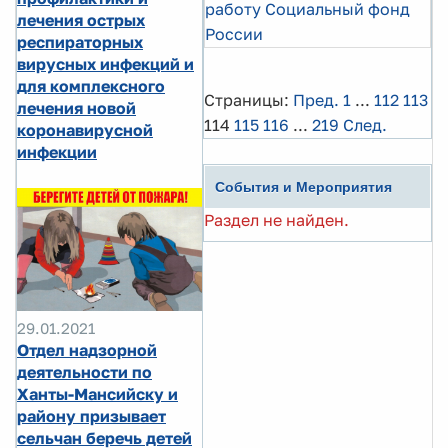
работу Социальный фонд
лечения острых
России
респираторных
вирусных инфекций и
для комплексного
Страницы:
Пред.
1
...
112
113
лечения новой
114
115
116
...
219
След.
коронавирусной
инфекции
События и Мероприятия
Раздел не найден.
29.01.2021
Отдел надзорной
деятельности по
Ханты-Мансийску и
району призывает
сельчан беречь детей