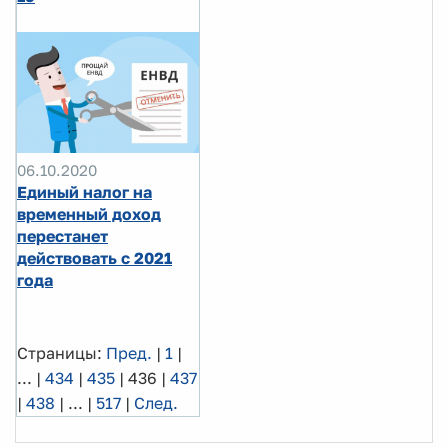
06.10.2020
Единый налог на
временный доход
перестанет
действовать с 2021
года
Страницы:
Пред.
|
1
|
...
|
434
|
435
|
436
|
437
|
438
|
...
|
517
|
След.