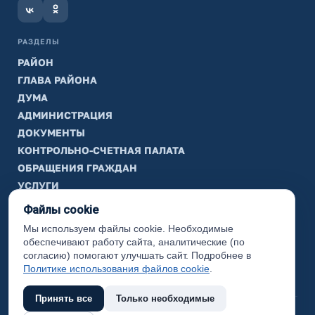
РАЗДЕЛЫ
РАЙОН
ГЛАВА РАЙОНА
ДУМА
АДМИНИСТРАЦИЯ
ДОКУМЕНТЫ
КОНТРОЛЬНО-СЧЕТНАЯ ПАЛАТА
ОБРАЩЕНИЯ ГРАЖДАН
УСЛУГИ
ТИК
Файлы cookie
Мы используем файлы cookie. Необходимые
ИНФОРМАЦИЯ
обеспечивают работу сайта, аналитические (по
Законодательная карта
согласию) помогают улучшать сайт. Подробнее в
Политике использования файлов cookie
.
Карта сайта
Принять все
Только необходимые
(с) 2017 Ханты-Мансийский район, официальный сайт