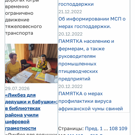
господдержки
временно
21.12.2022
ограничено
Об информировании МСП о
движение
тяжеловесного
мерах господдержки.
транспорта
20.12.2022
ПАМЯТКА населению и
фермерам, а также
руководителям
промышленных
птицеводческих
предприятий
20.12.2022
29.07.2026
ПАМЯТКА о мерах
«Ликбез для
профилактики вируса
дедушки и бабушки»:
в библиотеках
африканской чумы свиней
района учили
цифровой
грамотности
Страницы:
Пред.
1
...
108
109
«Ликбез для дедушки