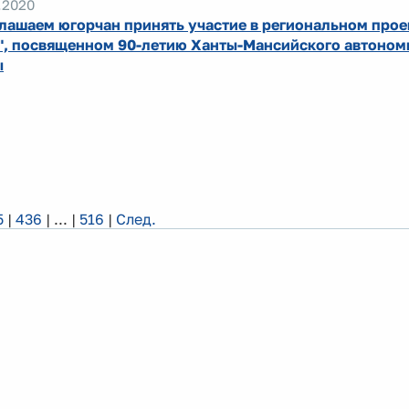
.2020
лашаем югорчан принять участие в региональном прое
", посвященном 90-летию Ханты-Мансийского автономн
ы
5
|
436
|
...
|
516
|
След.