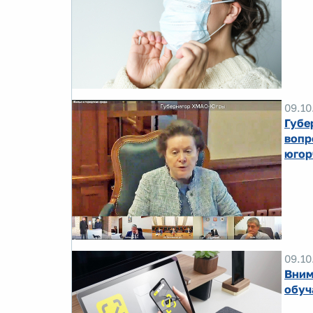
09.10
Губе
вопр
югор
09.10
Вним
обуч