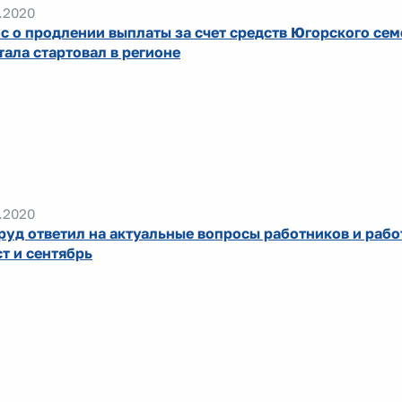
.2020
с о продлении выплаты за счет средств Югорского се
тала стартовал в регионе
.2020
руд ответил на актуальные вопросы работников и рабо
ст и сентябрь