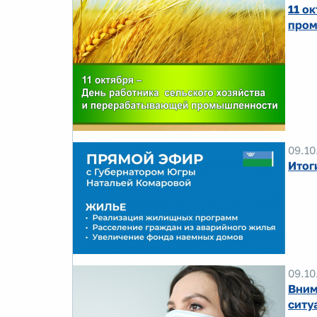
11 о
пром
09.10
Итог
09.10
Вним
ситу