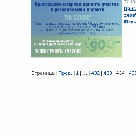
07.10
Приг
слов
Югр
Страницы:
Пред.
|
1
|
...
|
432
|
433
|
434
|
43