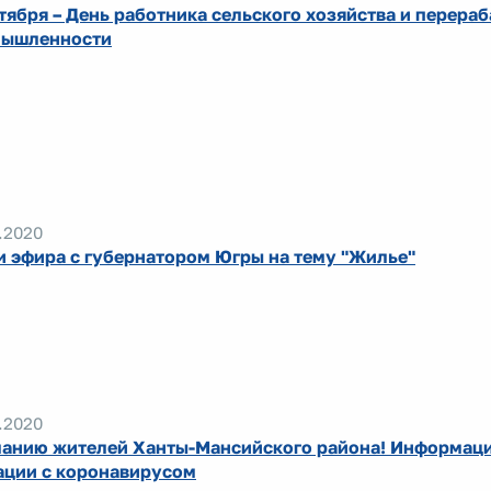
ктября – День работника сельского хозяйства и перер
ышленности
.2020
и эфира с губернатором Югры на тему "Жилье"
.2020
анию жителей Ханты-Мансийского района! Информаци
ации с коронавирусом