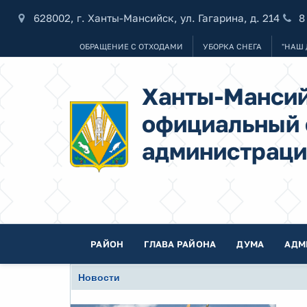
628002, г. Ханты-Мансийск, ул. Гагарина, д. 214
8
ОБРАЩЕНИЕ С ОТХОДАМИ
УБОРКА СНЕГА
"НАШ 
Ханты-Мансий
официальный 
администраци
РАЙОН
ГЛАВА РАЙОНА
ДУМА
АДМ
Новости