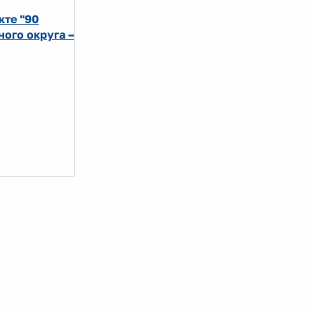
кте "90
ого округа –