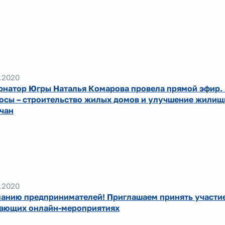
.2020
рнатор Югры Наталья Комарова провела прямой эфир.
осы – строительство жилых домов и улучшение жилищ
чан
.2020
анию предпринимателей! Приглашаем принять участие
ающих онлайн-мероприятиях