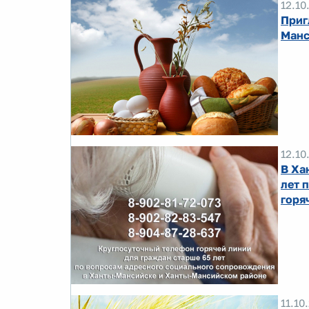
12.10
Приг
Манс
12.10
В Ха
лет 
горя
11.10