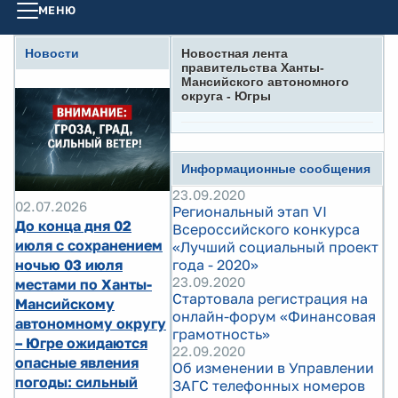
МЕНЮ
Новости
Новостная лента
правительства Ханты-
Мансийского автономного
округа - Югры
Информационные сообщения
23.09.2020
02.07.2026
Региональный этап VI
До конца дня 02
Всероссийского конкурса
июля с сохранением
«Лучший социальный проект
ночью 03 июля
года - 2020»
23.09.2020
местами по Ханты-
Стартовала регистрация на
Мансийскому
онлайн-форум «Финансовая
автономному округу
грамотность»
– Югре ожидаются
22.09.2020
опасные явления
Об изменении в Управлении
погоды: сильный
ЗАГС телефонных номеров