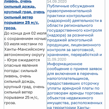
ливень, очень
14.09.2020
Публичные обсуждения
сильный дождь,
правоприменительной
крупный град, очень
практики контрольной
сильный ветер
(надзорной) деятельности в
порывами 25 м/с,
области регионального
гроза.
государственного контроля
До конца дня 02 июля
(надзора) за розничной
с сохранением ночью
продажей алкогольной
03 июля местами по
продукции, лицензионного
Ханты-Мансийскому
контроля за заготовкой,
автономному округу
хранением, переработкой и
11.09.2020
– Югре ожидаются
Информационное
опасные явления
сообщение о приеме заявок
погоды: сильный
для включения в перечень
ливень, очень
налогоплательщиков,
сильный дождь,
предоставивших отсрочку
крупный град, очень
уплаты арендной платы по
сильный ветер
договорам аренды торговых
порывами 25 м/с,
объектов недвижимого
гроза.
имущества, расположенных
на территории Ханты-