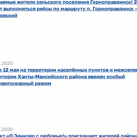
аемые жители сельского поселения Горноправдинск! 2 
т выполняться рейсы по маршруту п. Горноправдинск –
овский
.2020
по 12 мая на территории населённых пунктов и межсел
итории Ханты-Мансийского района введен особый
ивопожарный режим
.2020
кт «О Зенково с любовью!» приглашает жителей района