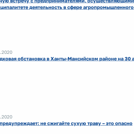
чую встречу с предпринимателями, осуществляющими
ципалитете деятельность в сфере агропромышленного
.2020
дковая обстановка в Ханты-Мансийском районе на 30 
.2020
предупреждает: не сжигайте сухую траву – это опасно