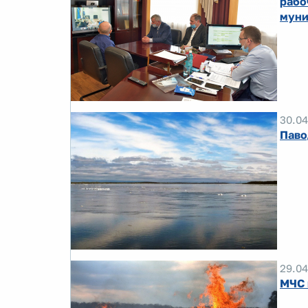
рабо
муни
30.04
Паво
29.04
МЧС 