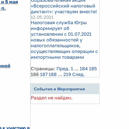
Образовательная акция
и 5 мая
«Всероссийский налоговый
 п.
диктант»: участвуем вместе!
12.05.2021
Налоговая служба Югры
информирует об
установлении с 01.07.2021
новых обязанностей у
налогоплательщиков,
осуществляющих операции с
импортными товарами
енной
Страницы:
Пред.
1
...
184
185
186
187
188
...
219
След.
События и Мероприятия
Раздел не найден.
 к участию в