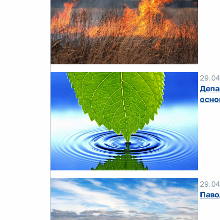
29.04
Депа
осно
29.04
Паво