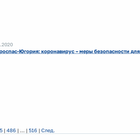
.2020
роспас-Югория: коронавирус – меры безопасности дл
5
|
486
|
...
|
516
|
След.