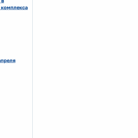
 в
 комплекса
апреля