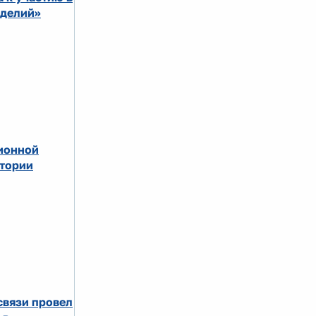
зделий»
ционной
итории
связи провел