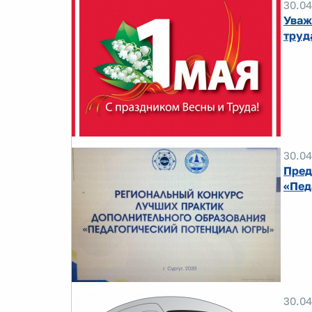
30.04
Уваж
труд
30.04
Пред
«Пед
30.04