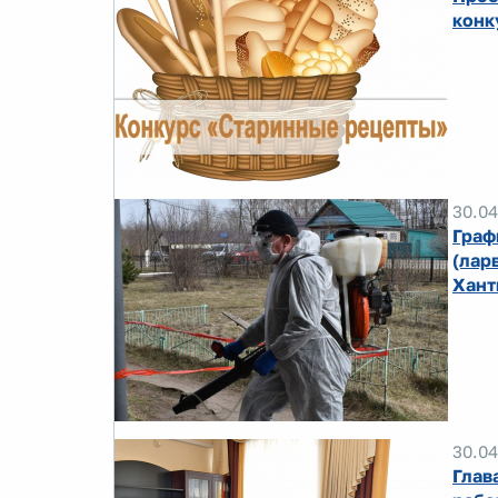
конк
30.04
Граф
(лар
Хант
30.04
Глав