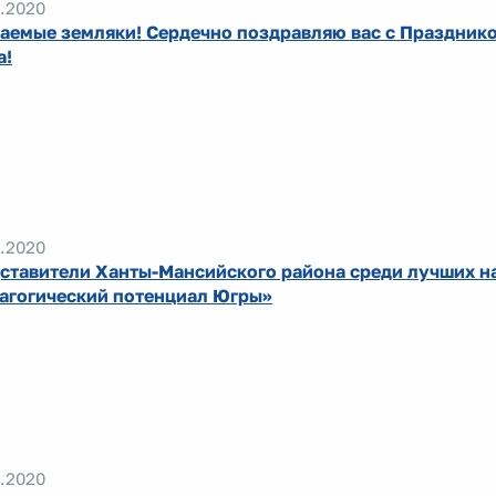
.2020
аемые земляки! Сердечно поздравляю вас с Празднико
а!
.2020
ставители Ханты-Мансийского района среди лучших н
агогический потенциал Югры»
.2020