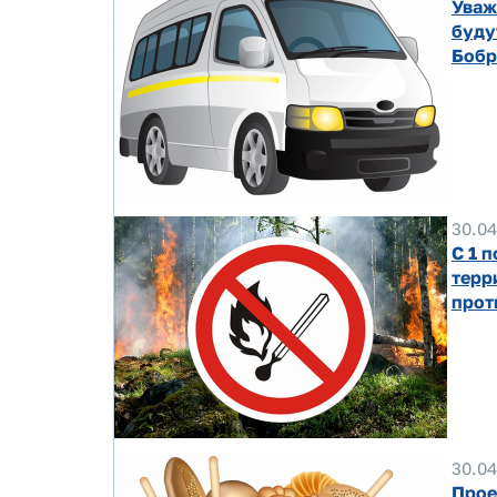
Уваж
буду
Бобр
30.04
С 1 
терр
прот
30.04
Прое