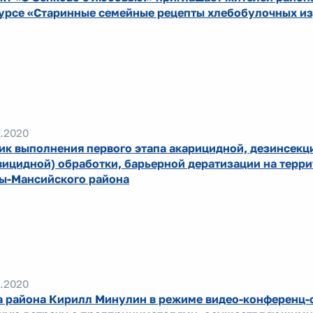
урсе «Старинные семейные рецепты хлебобулочных и
.2020
ик выполнения первого этапа акарицидной, дезинсек
вицидной) обработки, барьерной дератизации на терр
ы-Мансийского района
.2020
а района Кирилл Минулин в режиме видео-конференц-