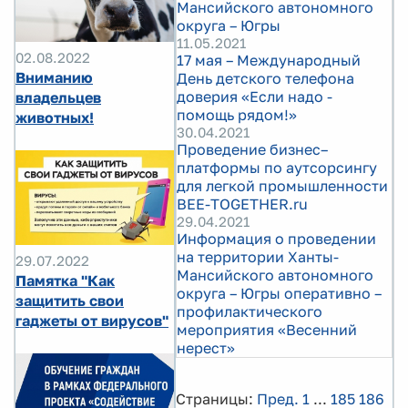
Мансийского автономного
округа – Югры
11.05.2021
02.08.2022
17 мая – Международный
Вниманию
День детского телефона
доверия «Если надо -
владельцев
помощь рядом!»
животных!
30.04.2021
Проведение бизнес–
платформы по аутсорсингу
для легкой промышленности
BEE-TOGETHER.ru
29.04.2021
Информация о проведении
на территории Ханты-
29.07.2022
Мансийского автономного
Памятка "Как
округа – Югры оперативно –
защитить свои
профилактического
гаджеты от вирусов"
мероприятия «Весенний
нерест»
Страницы:
Пред.
1
...
185
186