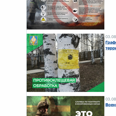
03.08
Граф
терр
03.08
Воен