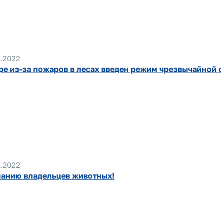
.2022
ре из-за пожаров в лесах введен режим чрезвычайной 
.2022
анию владельцев животных!