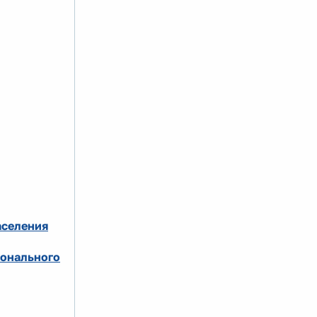
аселения
ионального