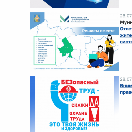
28.07
Муни
Отве
жите
сист
28.07
Вним
прав