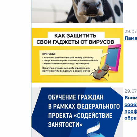
29.07
Памя
29.07
Вним
сооб
проф
обра