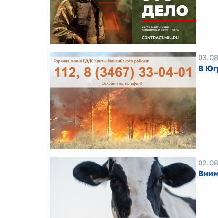
03.08
В Юг
02.08
Вним