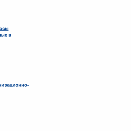
росы
ные в
низационно-