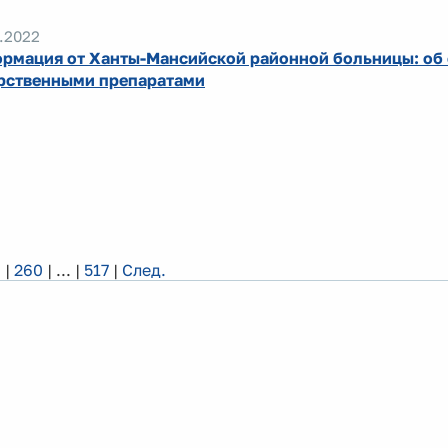
.2022
рмация от Ханты-Мансийской районной больницы: об
рственными препаратами
9
|
260
|
...
|
517
|
След.