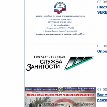
03.08
Шест
SERB
03.08
Опро
03.08
Вним
реж