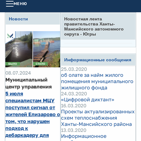
МЕНЮ
Новости
Новостная лента
правительства Ханты-
Мансийского автономного
округа - Югры
Информационные сообщения
25.03.2020
08.07.2024
об олате за найм жилого
Муниципальный
помещения муниципального
центр управления
жилищного фонда
5 июля
24.03.2020
«Цифровой диктант»
специалистам МЦУ
16.03.2020
поступил сигнал от
Проекты актуализированных
жителей Елизарово о
схем теплоснабжения
том, что нарушен
Ханты-Мансийского района
подход к
13.03.2020
дебаркадеру для
Информационное