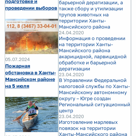
подготовке и
барьерной дератизации, а
проведении выборов
также сбору и утилизации
трупов животных на
территории Ханты-
Мансийского района
24.04.2020
Информация о проведении
на территории Ханты-
Мансийского района
акарицидной, ларвицидной
05.07.2024
обработке и барьерной
Пожарная
дератизации
обстановка в Ханты-
23.04.2020
Мансийском районе
В Управлении Федеральной
на 5 июля
налоговой службы по Ханты-
Мансийскому автономному
округу – Югре создан
Региональный ситуационный
центр
23.04.2020
Изготовление марлевых
повязок на территории
Ханты-Мансийского района