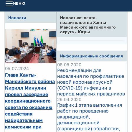
МЕНЮ
Новости
Новостная лента
правительства Ханты-
Мансийского автономного
округа - Югры
Информационные сообщения
08.05.2020
05.07.2024
Рекомендации для
Глава Ханты-
населения по профилактике
Мансийского района
новой коронавирусной
Кирилл Минулин
(COVID-19) инфекции в
период майских праздников
провел заседание
29.04.2020
координационного
График 1 этапа выполнения
совета по оказанию
работ по проведению
содействия
акарицидной,
избирательным
дезинсекционной
комиссиям при
(ларвицидной) обработки,