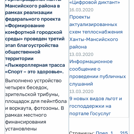
«Цифровой диктант»
Мансийского района в
16.03.2020
рамках реализации
Проекты
федерального проекта
актуализированных
«Формирование
схем теплоснабжения
комфортной городской
среды» проведен третий
Ханты-Мансийского
этап благоустройства
района
общественной
13.03.2020
территории
Информационное
«Лыжероллерная трасса
сообщение о
«Спорт – это здоровье».
проведении публичных
Выполнено устройство
слушаний
четырех беседок,
13.03.2020
зрительской трибуны,
9 новых видов льгот и
площадок для пейнтбола
господдержки на
и воркаута, фотозоны. В
портале Госуслуг
рамках местного
финансирования
установлены
Страницы:
Пред.
1
...
215