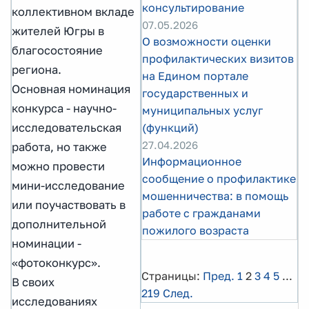
консультирование
коллективном вкладе
07.05.2026
жителей Югры в
О возможности оценки
благосостояние
профилактических визитов
региона.
на Едином портале
Основная номинация
государственных и
конкурса - научно-
муниципальных услуг
исследовательская
(функций)
27.04.2026
работа, но также
Информационное
можно провести
сообщение о профилактике
мини-исследование
мошенничества: в помощь
или поучаствовать в
работе с гражданами
дополнительной
пожилого возраста
номинации -
«фотоконкурс».
Страницы:
Пред.
1
2
3
4
5
...
В своих
219
След.
исследованиях