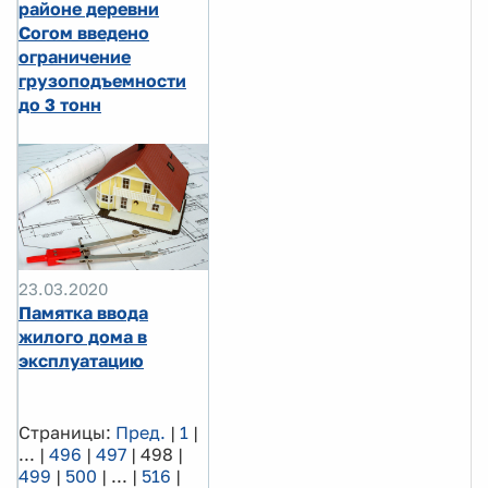
районе деревни
Согом введено
ограничение
грузоподъемности
до 3 тонн
23.03.2020
Памятка ввода
жилого дома в
эксплуатацию
Страницы:
Пред.
|
1
|
...
|
496
|
497
|
498
|
499
|
500
|
...
|
516
|