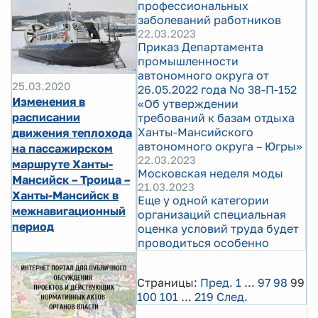
профессиональных
заболеваний работников
22.03.2023
Приказ Департамента
промышленности
автономного округа от
25.03.2020
26.05.2022 года No 38-П-152
Изменения в
«Об утверждении
расписании
требований к базам отдыха
Ханты-Мансийского
движения теплохода
автономного округа – Югры»
на пассажирском
22.03.2023
маршруте Ханты-
Московская неделя моды
Мансийск – Троица –
21.03.2023
Ханты-Мансийск в
Еще у одной категории
межнавигационный
организаций специальная
период
оценка условий труда будет
проводиться особенно
Страницы:
Пред.
1
...
97
98
99
100
101
...
219
След.