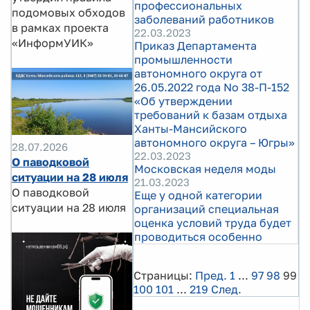
профессиональных
подомовых обходов
заболеваний работников
в рамках проекта
22.03.2023
«ИнформУИК»
Приказ Департамента
промышленности
автономного округа от
26.05.2022 года No 38-П-152
«Об утверждении
требований к базам отдыха
Ханты-Мансийского
автономного округа – Югры»
28.07.2026
22.03.2023
О паводковой
Московская неделя моды
ситуации на 28 июля
21.03.2023
О паводковой
Еще у одной категории
ситуации на 28 июля
организаций специальная
оценка условий труда будет
проводиться особенно
Страницы:
Пред.
1
...
97
98
99
100
101
...
219
След.