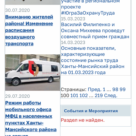
участие в региональном
проекте
30.07.2020
#ЮграЗаОхрануТруда
Вниманию жителей
15.03.2023
района! Изменение
Василий Филипенко и
расписания
Оксана Михеева проведут
совместный прием граждан
воздушного
14.03.2023
транспорта
Основные показатели,
характеризующие
состояние рынка труда
Ханты-Мансийский район
на 01.03.2023 года
Страницы:
Пред.
1
...
98
99
100
101
102
...
219
След.
29.07.2020
Режим работы
мобильного офиса
События и Мероприятия
МФЦ в населенных
Раздел не найден.
пунктах Ханты-
Мансийского района
на август