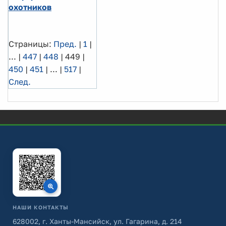
охотников
Страницы:
Пред.
|
1
|
...
|
447
|
448
|
449
|
450
|
451
|
...
|
517
|
След.
НАШИ КОНТАКТЫ
628002, г. Ханты-Мансийск, ул. Гагарина, д. 214