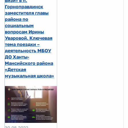
визит в п.
Горноправдинск
заместителя главы
района по
социальным
вопросам Ирины
Уваровой. Ключевая
тема поездки –
деятельность МБОУ
ДО Ханты-
Мансийского района
«Детская
музыкальная школа»
30.08.2022