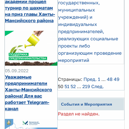
академии прошел
государственных,
турнир по шахматам
муниципальных
на приз главы Ханты-
учреждений) и
Мансийского района
индивидуальных
предпринимателей,
реализующих социальные
проекты либо
организующим проведение
мероприятий
05.09.2022
Уважаемые
Страницы:
Пред.
1
...
48
49
предприниматели
50
51
52
...
219
След.
Ханты-Мансийского
района! Для вас
работает Telegram-
События и Мероприятия
канал
Раздел не найден.