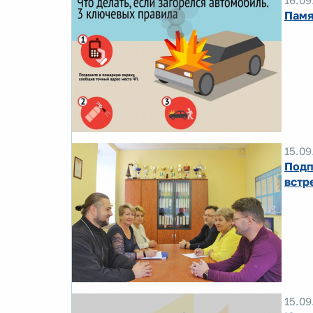
16.09
Памя
15.09
Подп
встр
15.09