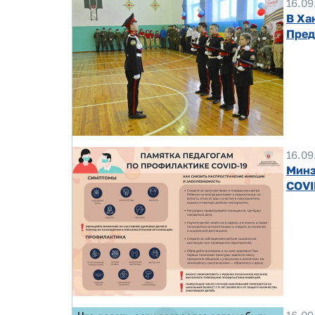
16.09
В Ха
Пред
16.09
Минз
COVI