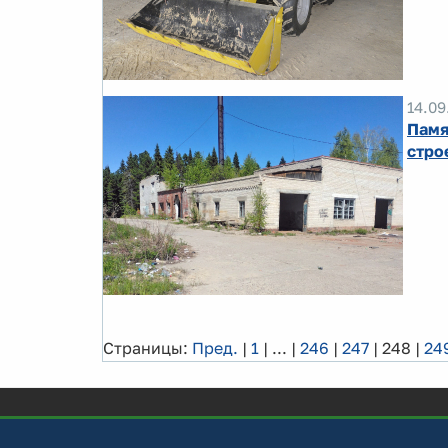
14.09
Памя
стро
Страницы:
Пред.
|
1
|
...
|
246
|
247
|
248
|
24