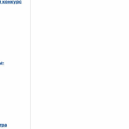
й конкурс
ы-
тра