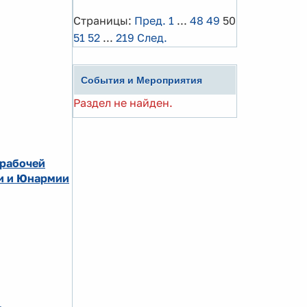
Страницы:
Пред.
1
...
48
49
50
51
52
...
219
След.
События и Мероприятия
Раздел не найден.
 рабочей
ии и Юнармии