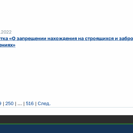
.2022
тка «О запрещении нахождения на строящихся и забр
ениях»
9
|
250
|
...
|
516
|
След.