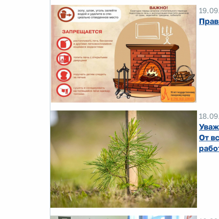
19.09
Прав
18.09
Уваж
От в
рабо