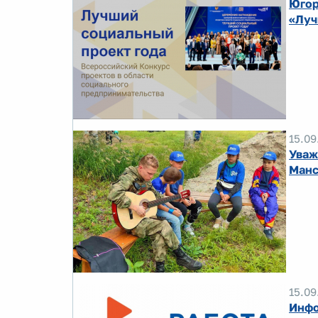
Югор
«Луч
15.09
Уваж
Манс
15.09
Инфо