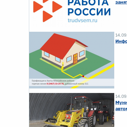
заня
14.09
Инфо
14.09
Муни
авто