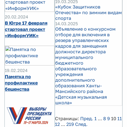
19.03.2025
«Кубок Защитников
Отечества» по зимним видам
20.02.2024
спорта
В Югре 17 февраля
14.03.2025
Объявление о конкурсном
стартовал проект
отборе для включения в
«ИнформУИК»
резерв управленческих
кадров для замещения
должности директора
муниципального
бюджетного
образовательного
19.02.2024
учреждения
Памятка по
дополнительного
профилактике
образования Ханты-
бешенства
Мансийского района
«Детская музыкальная
школа»
Страницы:
Пред.
1
...
8
9
10
11
12
...
219
След.