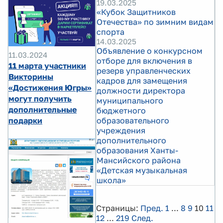
19.03.2025
«Кубок Защитников
Отечества» по зимним видам
спорта
14.03.2025
Объявление о конкурсном
11.03.2024
отборе для включения в
11 марта участники
резерв управленческих
Викторины
кадров для замещения
«Достижения Югры»
должности директора
могут получить
муниципального
дополнительные
бюджетного
подарки
образовательного
учреждения
дополнительного
образования Ханты-
Мансийского района
«Детская музыкальная
школа»
Страницы:
Пред.
1
...
8
9
10
11
12
...
219
След.