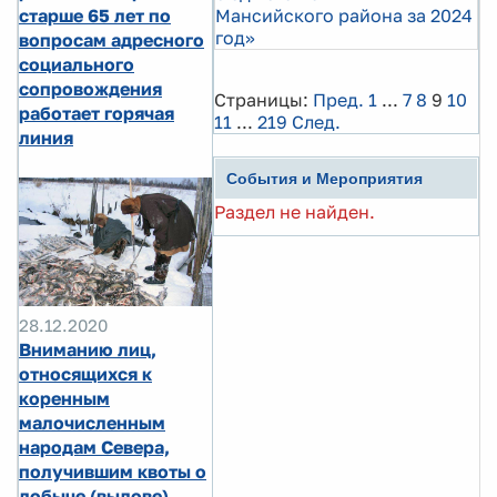
старше 65 лет по
Мансийского района за 2024
год»
вопросам адресного
социального
сопровождения
Страницы:
Пред.
1
...
7
8
9
10
работает горячая
11
...
219
След.
линия
События и Мероприятия
Раздел не найден.
28.12.2020
Вниманию лиц,
относящихся к
коренным
малочисленным
народам Севера,
получившим квоты о
добыче (вылове)