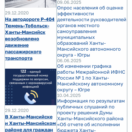
09.06.2025
Опрос населения об оценке
29.12.2020
эффективности
На автодороге Р-404
деятельности руководителей
органов местного
Тюмень-Тобольск-
самоуправления
Ханты-Мансийск
муниципальных
возобновлено
образований Ханты-
движение
Мансийского автономного
пассажирского
округа - Югры
транспорта
06.06.2025
Об изменении графика
работы Межрайонной ИФНС
России № 1 по Ханты-
Мансийскому автономному
округу – Югре
10.04.2025
Информация по результатам
публичных слушаний по
29.12.2020
проекту решения Думы
В Ханты-Мансийске
Ханты-Мансийского района
и Ханты-Мансийском
«Об отчете об исполнении
районе для граждан
бюджета Ханты-