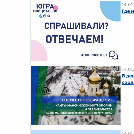
14.01
Где 
14.01
В де
собл
14.01