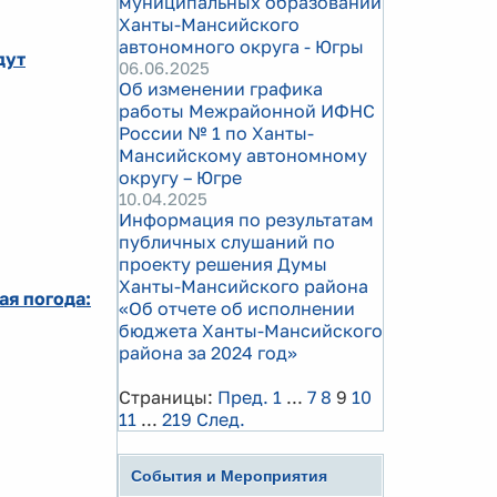
муниципальных образований
Ханты-Мансийского
автономного округа - Югры
дут
06.06.2025
Об изменении графика
работы Межрайонной ИФНС
России № 1 по Ханты-
Мансийскому автономному
округу – Югре
10.04.2025
Информация по результатам
публичных слушаний по
проекту решения Думы
Ханты-Мансийского района
ая погода:
«Об отчете об исполнении
бюджета Ханты-Мансийского
района за 2024 год»
Страницы:
Пред.
1
...
7
8
9
10
11
...
219
След.
События и Мероприятия