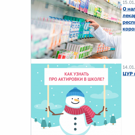
15.01
О на
лека
респ
коро
14.01
ЦУР 