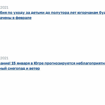
.2021
бия по уходу за детьми до полутора лет югорчанам бу
ачены в феврале
.2021
ание! 15 января в Югре прогнозируется неблагоприятн
ный снегопад и ветер