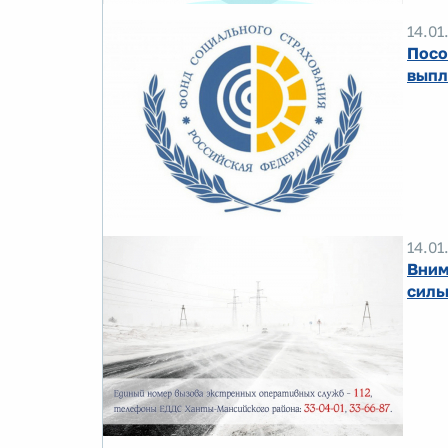
14.01
Посо
выпл
14.01
Вним
силь