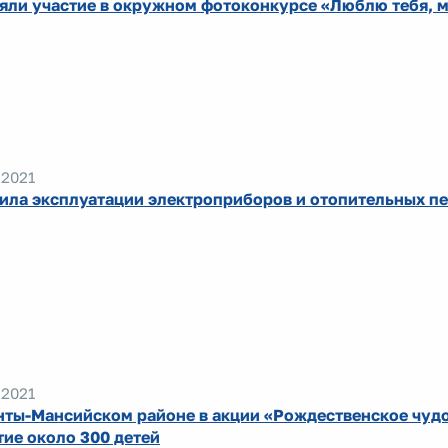
яли участие в окружном фотоконкурсе «Люблю тебя, м
.2021
ила эксплуатации электроприборов и отопительных п
.2021
нты-Мансийском районе в акции «Рождественское чуд
тие около 300 детей