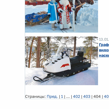
13.01
Граф
видо
насе
Страницы:
Пред.
|
1
|
...
|
402
|
403
|
404
|
40