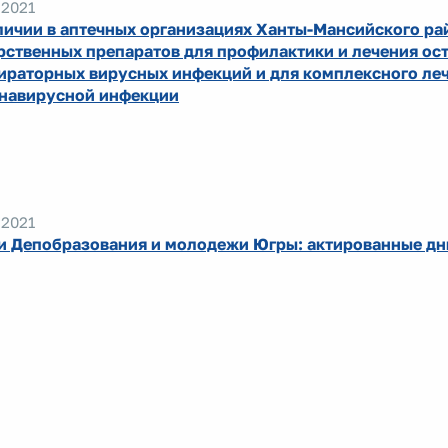
.2021
личии в аптечных организациях Ханты-Мансийского ра
рственных препаратов для профилактики и лечения ос
ираторных вирусных инфекций и для комплексного ле
навирусной инфекции
.2021
и Депобразования и молодежи Югры: актированные дн