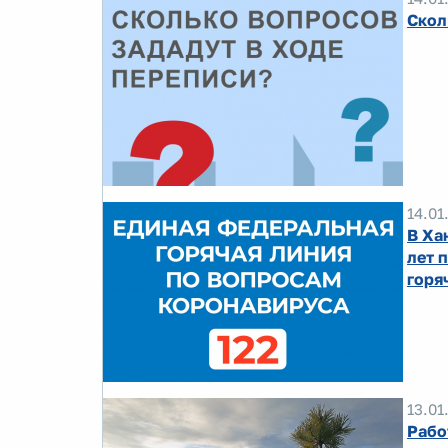
Скол
14.01
В Ха
лет 
горя
13.01
Рабо