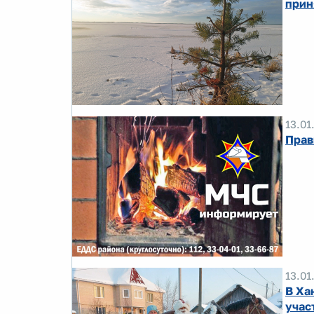
прин
13.01
Прав
13.01
В Ха
учас