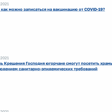
.2021
и как можно записаться на вакцинацию от COVID-19?
.2021
нь Крещения Господня югорчане смогут посетить храм
юдением санитарно-эпидемических требований
.2021