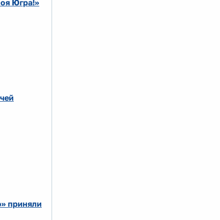
оя Югра!»
ечей
о» приняли