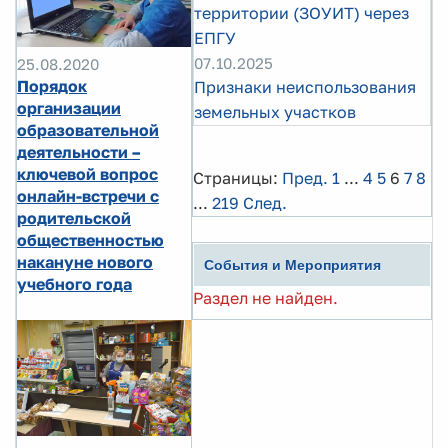
территории (ЗОУИТ) через
ЕПГУ
07.10.2025
25.08.2020
Порядок
Признаки неиспользования
организации
земельных участков
образовательной
деятельности –
ключевой вопрос
Страницы:
Пред.
1
...
4
5
6
7
8
онлайн-встречи с
...
219
След.
родительской
общественностью
накануне нового
События и Мероприятия
учебного года
Раздел не найден.