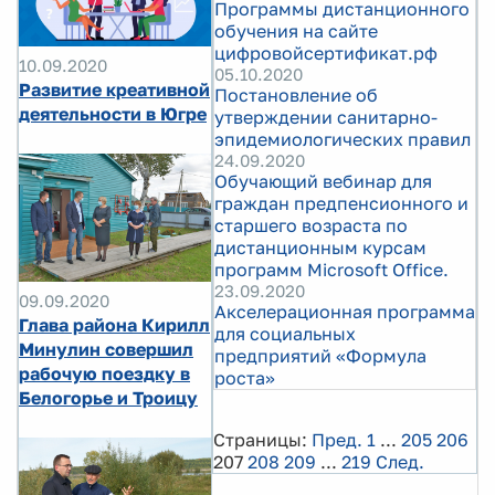
Программы дистанционного
обучения на сайте
цифровойсертификат.рф
10.09.2020
05.10.2020
Развитие креативной
Постановление об
деятельности в Югре
утверждении санитарно-
эпидемиологических правил
24.09.2020
Обучающий вебинар для
граждан предпенсионного и
старшего возраста по
дистанционным курсам
программ Microsoft Office.
23.09.2020
09.09.2020
Акселерационная программа
Глава района Кирилл
для социальных
Минулин совершил
предприятий «Формула
рабочую поездку в
роста»
Белогорье и Троицу
Страницы:
Пред.
1
...
205
206
207
208
209
...
219
След.