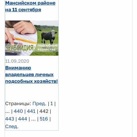
Мансийском районе
на 11 сентября
11.09.2020
Вниманию
владельцев личных
подсобных хозяйств!
Страницы:
Пред.
|
1
|
...
|
440
|
441
|
442
|
443
|
444
|
...
|
516
|
След.