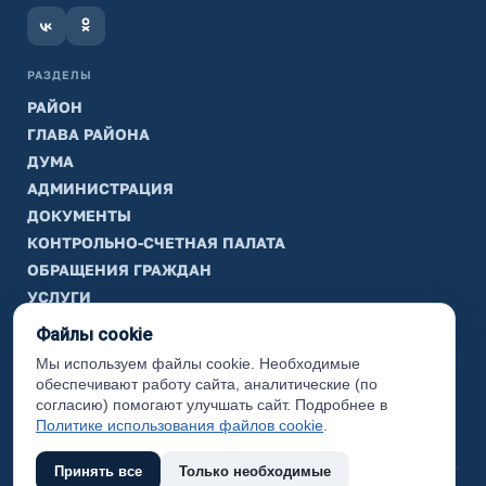
РАЗДЕЛЫ
РАЙОН
ГЛАВА РАЙОНА
ДУМА
АДМИНИСТРАЦИЯ
ДОКУМЕНТЫ
КОНТРОЛЬНО-СЧЕТНАЯ ПАЛАТА
ОБРАЩЕНИЯ ГРАЖДАН
УСЛУГИ
ТИК
Файлы cookie
Мы используем файлы cookie. Необходимые
ИНФОРМАЦИЯ
обеспечивают работу сайта, аналитические (по
Законодательная карта
согласию) помогают улучшать сайт. Подробнее в
Политике использования файлов cookie
.
Карта сайта
Принять все
Только необходимые