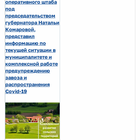
оперативного штаба
под
председательством
губернатора Натальи
Комаровой,
представил
информацию по
текущей ситуации в
муниципалитете и
комплексной работе
предупреждению
завоза и
распространения
Covid-19