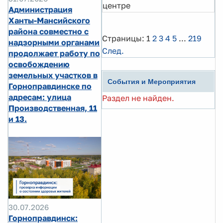
центре
Администрация
Ханты-Мансийского
района совместно с
Страницы:
1
2
3
4
5
...
219
надзорными органами
След.
продолжает работу по
освобождению
земельных участков в
События и Мероприятия
Горноправдинске по
адресам: улица
Раздел не найден.
Производственная, 11
и 13.
30.07.2026
Горноправдинск: