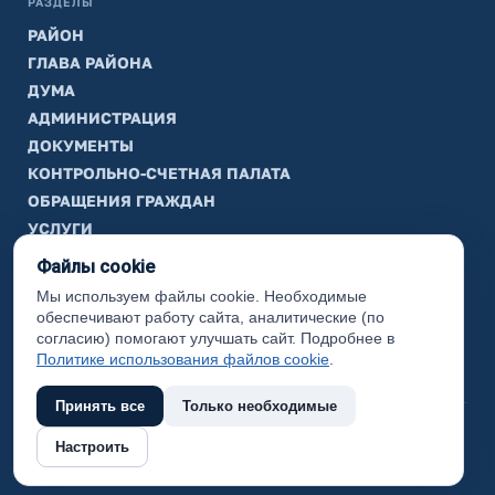
РАЗДЕЛЫ
РАЙОН
ГЛАВА РАЙОНА
ДУМА
АДМИНИСТРАЦИЯ
ДОКУМЕНТЫ
КОНТРОЛЬНО-СЧЕТНАЯ ПАЛАТА
ОБРАЩЕНИЯ ГРАЖДАН
УСЛУГИ
ТИК
Файлы cookie
Мы используем файлы cookie. Необходимые
ИНФОРМАЦИЯ
обеспечивают работу сайта, аналитические (по
Законодательная карта
согласию) помогают улучшать сайт. Подробнее в
Политике использования файлов cookie
.
Карта сайта
Принять все
Только необходимые
(с) 2017 Ханты-Мансийский район, официальный сайт
Настроить
администрации