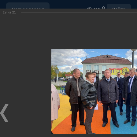
Полная версия
Войти
19
из
21
ОБРАЩЕНИЕ С ОТХОДАМИ
УБОРКА СНЕГА
"НАШ ДОМ"
ПОРУЧЕНИЯ ГУБЕРНАТОРА ХМАО-ЮГРЫ
ОТКРЫТЫЕ ДАННЫЕ
МУНИЦИПАЛЬНЫЕ ЗАКУПКИ
ПОЧТА
ВИДЕО
Ханты-Мансийский район,
официальный сайт
администрации