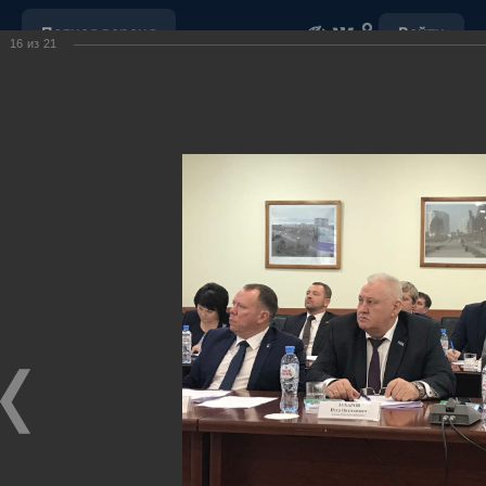
Полная версия
Войти
16
из
21
ОБРАЩЕНИЕ С ОТХОДАМИ
УБОРКА СНЕГА
"НАШ ДОМ"
ПОРУЧЕНИЯ ГУБЕРНАТОРА ХМАО-ЮГРЫ
ОТКРЫТЫЕ ДАННЫЕ
МУНИЦИПАЛЬНЫЕ ЗАКУПКИ
ПОЧТА
ВИДЕО
Ханты-Мансийский район,
официальный сайт
администрации