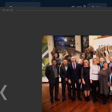
Полная версия
Войти
12
из
21
ОБРАЩЕНИЕ С ОТХОДАМИ
УБОРКА СНЕГА
"НАШ ДОМ"
ПОРУЧЕНИЯ ГУБЕРНАТОРА ХМАО-ЮГРЫ
ОТКРЫТЫЕ ДАННЫЕ
МУНИЦИПАЛЬНЫЕ ЗАКУПКИ
ПОЧТА
ВИДЕО
Ханты-Мансийский район,
официальный сайт
администрации