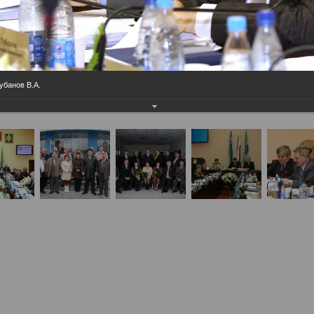
Губанов В.А.
тская деятельность 4 созыв
0