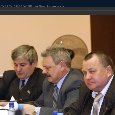
 (3467) 352800
office@hmrn.ru
ДОМ"
ПОРУЧЕНИЯ ГУБЕРНАТОРА ХМАО-ЮГРЫ
ОТКРЫТЫЕ ДАННЫЕ
ский район,
сайт
и
ИНИСТРАЦИЯ
ДОКУМЕНТЫ
КОНТРОЛЬНО-СЧЕТНАЯ ПАЛА
Депутатская деятельность 4 созыв
ом