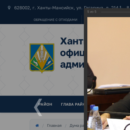
628002, г. Ханты-Мансийск, ул. Гагарина, д. 214
8
5
из
5
ОБРАЩЕНИЕ С ОТХОДАМИ
УБОРКА СНЕГА
"НАШ 
Ханты-Мансий
официальный 
администраци
РАЙОН
ГЛАВА РАЙОНА
ДУМА
АДМ
Главная
Дума района
.
Фотоальб