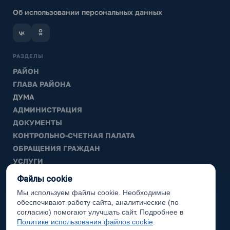
Об использовании персональных данных
РАЗДЕЛЫ
РАЙОН
ГЛАВА РАЙОНА
ДУМА
АДМИНИСТРАЦИЯ
ДОКУМЕНТЫ
КОНТРОЛЬНО-СЧЕТНАЯ ПАЛАТА
ОБРАЩЕНИЯ ГРАЖДАН
УСЛУГИ
ТИК
Файлы cookie
Мы используем файлы cookie. Необходимые
ИНФОРМАЦИЯ
обеспечивают работу сайта, аналитические (по
Законодательная карта
согласию) помогают улучшать сайт. Подробнее в
Политике использования файлов cookie
.
Карта сайта