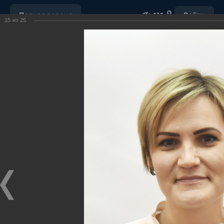
Полная версия
Войти
15
из
25
ОБРАЩЕНИЕ С ОТХОДАМИ
УБОРКА СНЕГА
"НАШ ДОМ"
ПОРУЧЕНИЯ ГУБЕРНАТОРА ХМАО-ЮГРЫ
ОТКРЫТЫЕ ДАННЫЕ
МУНИЦИПАЛЬНЫЕ ЗАКУПКИ
ПОЧТА
ВИДЕО
Ханты-Мансийский район,
официальный сайт
администрации