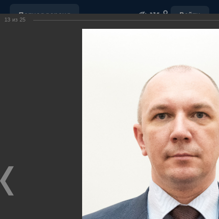
Полная версия
Войти
13
из
25
ОБРАЩЕНИЕ С ОТХОДАМИ
УБОРКА СНЕГА
"НАШ ДОМ"
ПОРУЧЕНИЯ ГУБЕРНАТОРА ХМАО-ЮГРЫ
ОТКРЫТЫЕ ДАННЫЕ
МУНИЦИПАЛЬНЫЕ ЗАКУПКИ
ПОЧТА
ВИДЕО
Ханты-Мансийский район,
официальный сайт
администрации