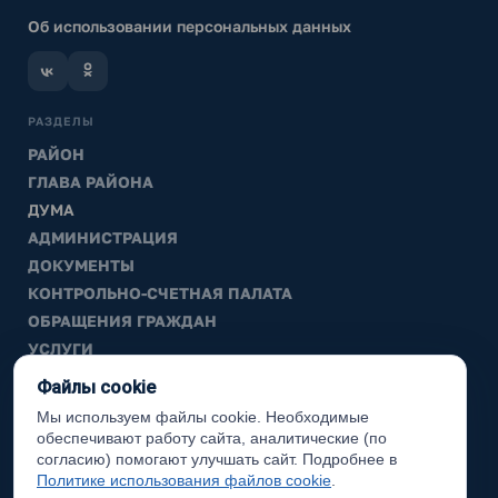
Об использовании персональных данных
РАЗДЕЛЫ
РАЙОН
ГЛАВА РАЙОНА
ДУМА
АДМИНИСТРАЦИЯ
ДОКУМЕНТЫ
КОНТРОЛЬНО-СЧЕТНАЯ ПАЛАТА
ОБРАЩЕНИЯ ГРАЖДАН
УСЛУГИ
ТИК
Файлы cookie
Мы используем файлы cookie. Необходимые
ИНФОРМАЦИЯ
обеспечивают работу сайта, аналитические (по
Законодательная карта
согласию) помогают улучшать сайт. Подробнее в
Политике использования файлов cookie
.
Карта сайта