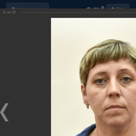
Полная версия
Войти
11
из
25
ОБРАЩЕНИЕ С ОТХОДАМИ
УБОРКА СНЕГА
"НАШ ДОМ"
ПОРУЧЕНИЯ ГУБЕРНАТОРА ХМАО-ЮГРЫ
ОТКРЫТЫЕ ДАННЫЕ
МУНИЦИПАЛЬНЫЕ ЗАКУПКИ
ПОЧТА
ВИДЕО
Ханты-Мансийский район,
официальный сайт
администрации