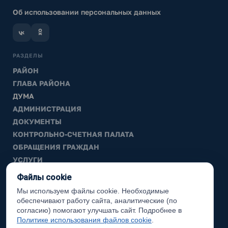
Об использовании персональных данных
РАЗДЕЛЫ
РАЙОН
ГЛАВА РАЙОНА
ДУМА
АДМИНИСТРАЦИЯ
ДОКУМЕНТЫ
КОНТРОЛЬНО-СЧЕТНАЯ ПАЛАТА
ОБРАЩЕНИЯ ГРАЖДАН
УСЛУГИ
ТИК
Файлы cookie
Мы используем файлы cookie. Необходимые
ИНФОРМАЦИЯ
обеспечивают работу сайта, аналитические (по
Законодательная карта
согласию) помогают улучшать сайт. Подробнее в
Политике использования файлов cookie
.
Карта сайта