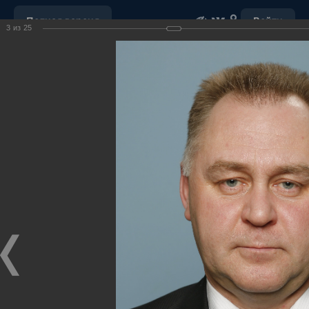
Полная версия
Войти
3
из
25
ОБРАЩЕНИЕ С ОТХОДАМИ
УБОРКА СНЕГА
"НАШ ДОМ"
ПОРУЧЕНИЯ ГУБЕРНАТОРА ХМАО-ЮГРЫ
ОТКРЫТЫЕ ДАННЫЕ
МУНИЦИПАЛЬНЫЕ ЗАКУПКИ
ПОЧТА
ВИДЕО
Ханты-Мансийский район,
официальный сайт
администрации