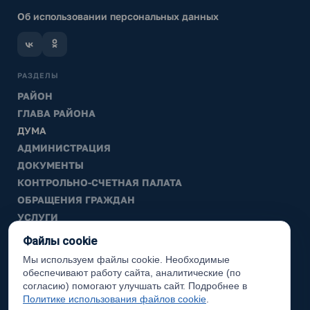
Об использовании персональных данных
РАЗДЕЛЫ
РАЙОН
ГЛАВА РАЙОНА
ДУМА
АДМИНИСТРАЦИЯ
ДОКУМЕНТЫ
КОНТРОЛЬНО-СЧЕТНАЯ ПАЛАТА
ОБРАЩЕНИЯ ГРАЖДАН
УСЛУГИ
ТИК
Файлы cookie
Мы используем файлы cookie. Необходимые
ИНФОРМАЦИЯ
обеспечивают работу сайта, аналитические (по
Законодательная карта
согласию) помогают улучшать сайт. Подробнее в
Политике использования файлов cookie
.
Карта сайта